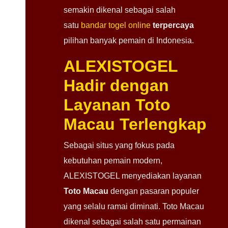
semakin dikenal sebagai salah
satu
bandar togel online
terpercaya
pilihan banyak pemain di Indonesia.
ALEXISTOGEL
Hadir dengan
Layanan Toto
Macau Terlengkap
Sebagai situs yang fokus pada
kebutuhan pemain modern,
ALEXISTOGEL menyediakan layanan
Toto Macau
dengan pasaran populer
yang selalu ramai diminati. Toto Macau
dikenal sebagai salah satu permainan