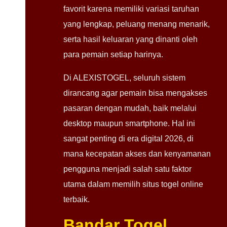
favorit karena memiliki variasi taruhan
yang lengkap, peluang menang menarik,
serta hasil keluaran yang dinanti oleh
para pemain setiap harinya.
Di ALEXISTOGEL, seluruh sistem
dirancang agar pemain bisa mengakses
pasaran dengan mudah, baik melalui
desktop maupun smartphone. Hal ini
sangat penting di era digital 2026, di
mana kecepatan akses dan kenyamanan
pengguna menjadi salah satu faktor
utama dalam memilih situs togel online
terbaik.
Bandar Togel