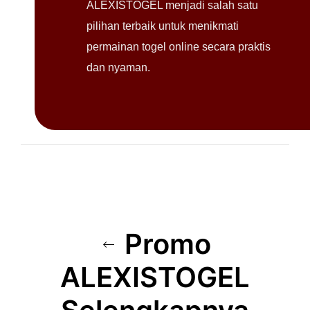
ALEXISTOGEL menjadi salah satu
pilihan terbaik untuk menikmati
permainan togel online secara praktis
dan nyaman.
Promo
ALEXISTOGEL