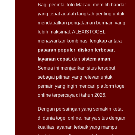
Bagi pecinta Toto Macau, memilih bandar
yang tepat adalah langkah penting untuk
mendapatkan pengalaman bermain yang
lebih maksimal. ALEXISTOGEL
menawarkan kombinasi lengkap antara
pasaran populer
,
diskon terbesar
,
layanan cepat
, dan
sistem aman
.
Semua ini menjadikan situs tersebut
sebagai pilihan yang relevan untuk
pemain yang ingin mencari platform togel
online terpercaya di tahun 2026.
Dengan persaingan yang semakin ketat
di dunia togel online, hanya situs dengan
kualitas layanan terbaik yang mampu