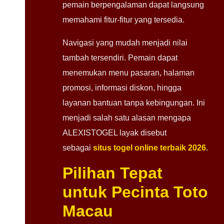
pemain berpengalaman dapat langsung
memahami fitur-fitur yang tersedia.
Navigasi yang mudah menjadi nilai
tambah tersendiri. Pemain dapat
menemukan menu pasaran, halaman
promosi, informasi diskon, hingga
layanan bantuan tanpa kebingungan. Ini
menjadi salah satu alasan mengapa
ALEXISTOGEL layak disebut
sebagai
situs togel online terbaik 2026
.
Pilihan Tepat
untuk Pecinta Toto
Macau