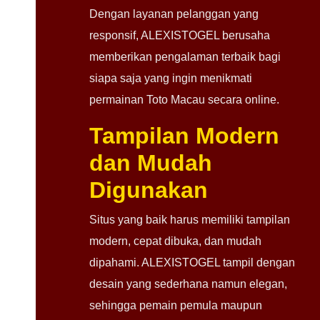
Dengan layanan pelanggan yang
responsif, ALEXISTOGEL berusaha
memberikan pengalaman terbaik bagi
siapa saja yang ingin menikmati
permainan Toto Macau secara online.
Tampilan Modern
dan Mudah
Digunakan
Situs yang baik harus memiliki tampilan
modern, cepat dibuka, dan mudah
dipahami. ALEXISTOGEL tampil dengan
desain yang sederhana namun elegan,
sehingga pemain pemula maupun