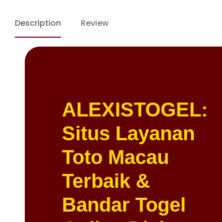
Description
Review
ALEXISTOGEL:
Situs Layanan
Toto Macau
Terbaik &
Bandar Togel