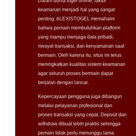
Dalam dunia togel online, faktor
keamanan menjadi hal yang sangat
penting. ALEXISTOGEL memahami
bahwa pemain membutuhkan platform
yang mampu menjaga data pribadi,
riwayat transaksi, dan kenyamanan saat
bermain. Oleh karena itu, situs ini terus
meningkatkan kualitas sistem keamanan
agar seluruh proses bermain dapat
berjalan dengan lancar.
Kepercayaan pengguna juga dibangun
melalui pelayanan profesional dan
proses transaksi yang cepat. Deposit dan
withdraw dibuat lebih praktis sehingga
pemain tidak perlu menunggu lama.