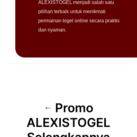
ALEXISTOGEL menjadi salah satu
pilihan terbaik untuk menikmati
permainan togel online secara praktis
dan nyaman.
Promo
ALEXISTOGEL