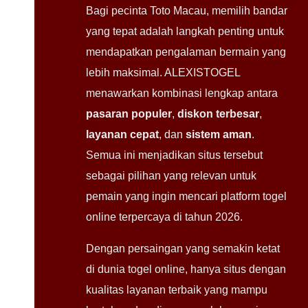
Bagi pecinta Toto Macau, memilih bandar
yang tepat adalah langkah penting untuk
mendapatkan pengalaman bermain yang
lebih maksimal. ALEXISTOGEL
menawarkan kombinasi lengkap antara
pasaran populer
,
diskon terbesar
,
layanan cepat
, dan
sistem aman
.
Semua ini menjadikan situs tersebut
sebagai pilihan yang relevan untuk
pemain yang ingin mencari platform togel
online terpercaya di tahun 2026.
Dengan persaingan yang semakin ketat
di dunia togel online, hanya situs dengan
kualitas layanan terbaik yang mampu