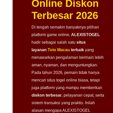
Online Diskon
Terbesar 2026
Di tengah semakin banyaknya pilihan
platform game online,
ALEXISTOGEL
hadir sebagai salah satu
situs
layanan
Toto Macau
terbaik
yang
menawarkan pengalaman bermain lebih
aman, nyaman, dan menguntungkan.
Pada tahun 2026, pemain tidak hanya
mencari situs togel online biasa, tetapi
juga platform yang mampu memberikan
diskon terbesar
, pelayanan cepat, serta
sistem transaksi yang praktis. Inilah
alasan mengapa ALEXISTOGEL