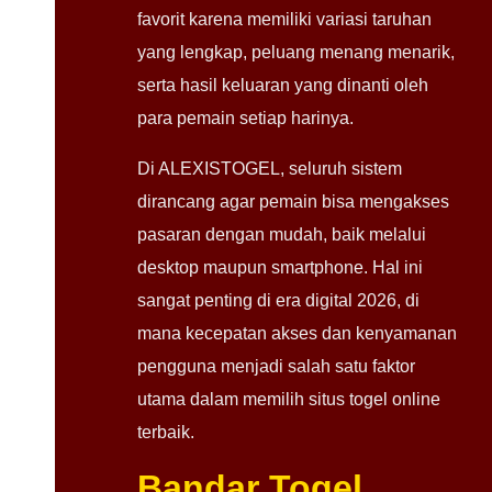
favorit karena memiliki variasi taruhan
yang lengkap, peluang menang menarik,
serta hasil keluaran yang dinanti oleh
para pemain setiap harinya.
Di ALEXISTOGEL, seluruh sistem
dirancang agar pemain bisa mengakses
pasaran dengan mudah, baik melalui
desktop maupun smartphone. Hal ini
sangat penting di era digital 2026, di
mana kecepatan akses dan kenyamanan
pengguna menjadi salah satu faktor
utama dalam memilih situs togel online
terbaik.
Bandar Togel