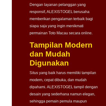
Dengan layanan pelanggan yang
responsif, ALEXISTOGEL berusaha
memberikan pengalaman terbaik bagi
siapa saja yang ingin menikmati
permainan Toto Macau secara online.
Tampilan Modern
dan Mudah
Digunakan
Situs yang baik harus memiliki tampilan
modern, cepat dibuka, dan mudah
dipahami. ALEXISTOGEL tampil dengan
desain yang sederhana namun elegan,
sehingga pemain pemula maupun