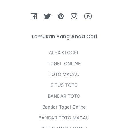
Fb
Tw
Pin
Ins
You
Temukan Yang Anda Cari
ALEXISTOGEL
TOGEL ONLINE
TOTO MACAU
SITUS TOTO
BANDAR TOTO
Bandar Togel Online
BANDAR TOTO MACAU