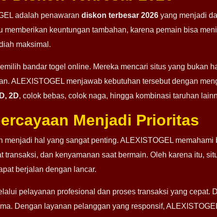
OGEL adalah penawaran
diskon terbesar 2026
yang menjadi day
tu memberikan keuntungan tambahan, karena pemain bisa meni
diah maksimal.
memilih bandar togel online. Mereka mencari situs yang bukan h
uhan. ALEXISTOGEL menjawab kebutuhan tersebut dengan mengh
D, 2D
, colok bebas, colok naga, hingga kombinasi taruhan lain
rcayaan Menjadi Prioritas
anan menjadi hal yang sangat penting. ALEXISTOGEL memaham
transaksi, dan kenyamanan saat bermain. Oleh karena itu, situ
pat berjalan dengan lancar.
ui pelayanan profesional dan proses transaksi yang cepat. De
lama. Dengan layanan pelanggan yang responsif, ALEXISTOG