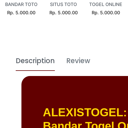
BANDAR TOTO
SITUS TOTO
TOGEL ONLINE
Regular
Regular
Regular
Rp. 5.000.00
Rp. 5.000.00
Rp. 5.000.00
price
price
price
Description
Review
ALEXISTOGEL: S
Bandar Togel O