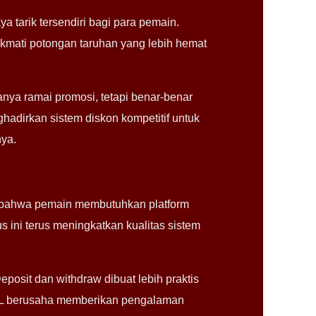
a tarik tersendiri bagi para pemain.
kmati potongan taruhan yang lebih hemat
anya ramai promosi, tetapi benar-benar
adirkan sistem diskon kompetitif untuk
nya.
i bahwa pemain membutuhkan platform
s ini terus meningkatkan kualitas sistem
posit dan withdraw dibuat lebih praktis
EL berusaha memberikan pengalaman