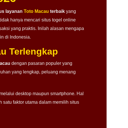
tus layanan
Toto Macau
terbaik
yang
ak hanya mencari situs togel online
nsaksi yang praktis. Inilah alasan mengapa
n di Indonesia.
u Terlengkap
Macau
dengan pasaran populer yang
 taruhan yang lengkap, peluang menang
melalui desktop maupun smartphone. Hal
 satu faktor utama dalam memilih situs