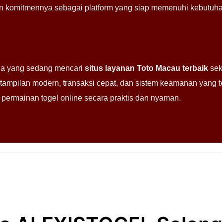
komitmennya sebagai platform yang siap memenuhi kebutuha
da yang sedang mencari
situs layanan Toto Macau terbaik
sek
 tampilan modern, transaksi cepat, dan sistem keamanan yang
i permainan togel online secara praktis dan nyaman.