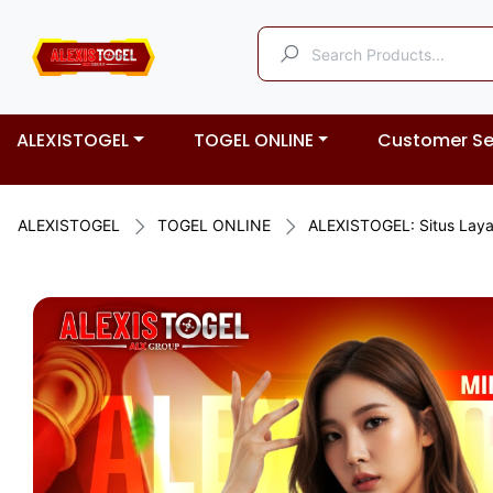
ALEXISTOGEL
TOGEL ONLINE
Customer Se
lah situs toto macau dan togel online terpercaya denga
ALEXISTOGEL
TOGEL ONLINE
ALEXISTOGEL: Situs Laya