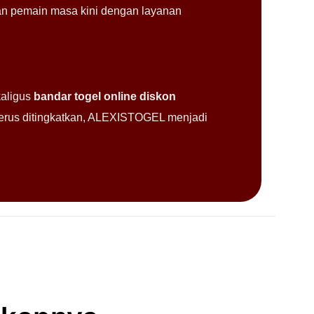
n pemain masa kini dengan layanan
aligus
bandar togel online diskon
 terus ditingkatkan, ALEXISTOGEL menjadi