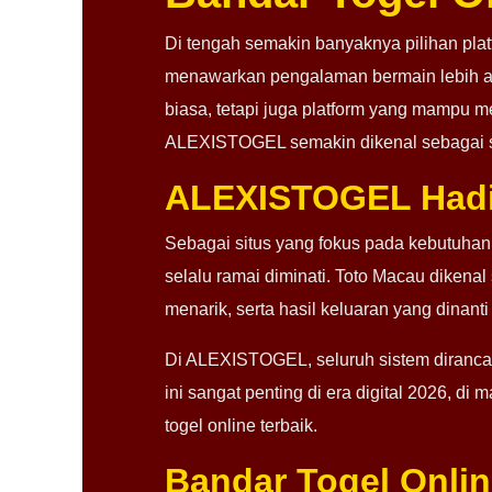
Di tengah semakin banyaknya pilihan pla
menawarkan pengalaman bermain lebih am
biasa, tetapi juga platform yang mampu 
ALEXISTOGEL semakin dikenal sebagai 
ALEXISTOGEL Hadi
Sebagai situs yang fokus pada kebutu
selalu ramai diminati. Toto Macau dikena
menarik, serta hasil keluaran yang dinanti
Di ALEXISTOGEL, seluruh sistem diranca
ini sangat penting di era digital 2026, 
togel online terbaik.
Bandar Togel Onlin