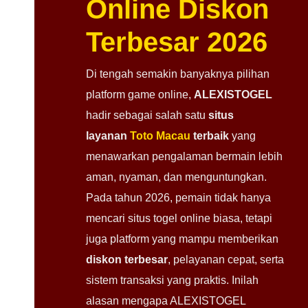
Online Diskon
Terbesar 2026
Di tengah semakin banyaknya pilihan
platform game online,
ALEXISTOGEL
hadir sebagai salah satu
situs
layanan
Toto Macau
terbaik
yang
menawarkan pengalaman bermain lebih
aman, nyaman, dan menguntungkan.
Pada tahun 2026, pemain tidak hanya
mencari situs togel online biasa, tetapi
juga platform yang mampu memberikan
diskon terbesar
, pelayanan cepat, serta
sistem transaksi yang praktis. Inilah
alasan mengapa ALEXISTOGEL