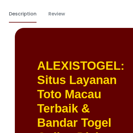
Description
Review
ALEXISTOGEL:
Situs Layanan
Toto Macau
Terbaik &
Bandar Togel