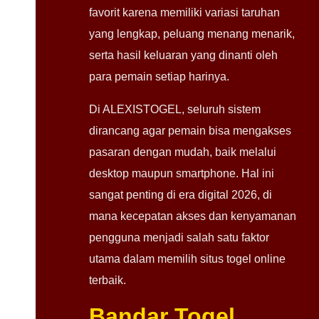
favorit karena memiliki variasi taruhan
yang lengkap, peluang menang menarik,
serta hasil keluaran yang dinanti oleh
para pemain setiap harinya.
Di ALEXISTOGEL, seluruh sistem
dirancang agar pemain bisa mengakses
pasaran dengan mudah, baik melalui
desktop maupun smartphone. Hal ini
sangat penting di era digital 2026, di
mana kecepatan akses dan kenyamanan
pengguna menjadi salah satu faktor
utama dalam memilih situs togel online
terbaik.
Bandar Togel