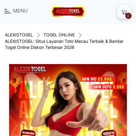
MENU
0
ALEXISTOGEL
TOGEL ONLINE
ALEXISTOGEL: Situs Layanan Toto Macau Terbaik & Bandar
Togel Online Diskon Terbesar 2026