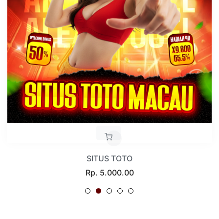
SITUS TOTO
Regular
Rp. 5.000.00
price