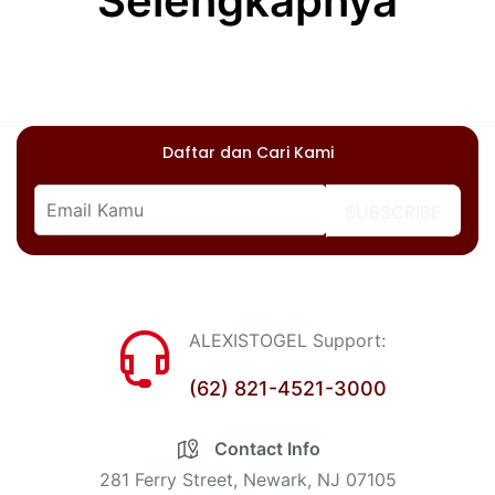
Selengkapnya
Daftar dan Cari Kami
SUBSCRIBE
ALEXISTOGEL Support:
(62) 821-4521-3000
Contact Info
281 Ferry Street, Newark, NJ 07105