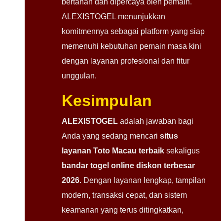
bertahan dan dipercaya oleh pemain.
ALEXISTOGEL menunjukkan
komitmennya sebagai platform yang siap
memenuhi kebutuhan pemain masa kini
dengan layanan profesional dan fitur
unggulan.
Kesimpulan
ALEXISTOGEL
adalah jawaban bagi
Anda yang sedang mencari
situs
layanan Toto Macau terbaik
sekaligus
bandar togel online diskon terbesar
2026
. Dengan layanan lengkap, tampilan
modern, transaksi cepat, dan sistem
keamanan yang terus ditingkatkan,