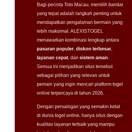
Bagi pecinta Toto Macau, memilih bandar
yang tepat adalah langkah penting untuk
mendapatkan pengalaman bermain yang
lebih maksimal. ALEXISTOGEL
menawarkan kombinasi lengkap antara
pasaran populer
,
diskon terbesar
,
layanan cepat
, dan
sistem aman
.
Semua ini menjadikan situs tersebut
sebagai pilihan yang relevan untuk
pemain yang ingin mencari platform togel
online terpercaya di tahun 2026.
Dengan persaingan yang semakin ketat
di dunia togel online, hanya situs dengan
kualitas layanan terbaik yang mampu