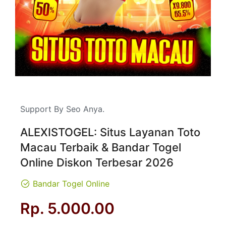
Support By Seo Anya.
ALEXISTOGEL: Situs Layanan Toto
Macau Terbaik & Bandar Togel
Online Diskon Terbesar 2026
Bandar Togel Online
Regular
Rp. 5.000.00
price