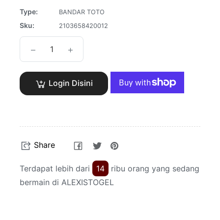
Type:
BANDAR TOTO
Sku:
2103658420012
−
+
Login Disini
Share
Tweet
Pin
Share
on
on
on
Facebook
Twitter
Pinterest
Terdapat lebih dari
14
ribu orang yang sedang
bermain di ALEXISTOGEL