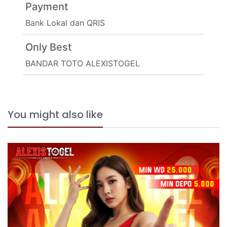
Payment
Bank Lokal dan QRIS
Only Best
BANDAR TOTO ALEXISTOGEL
You might also like