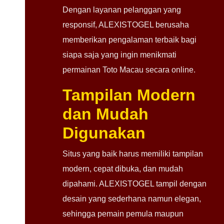
Dengan layanan pelanggan yang
responsif, ALEXISTOGEL berusaha
memberikan pengalaman terbaik bagi
siapa saja yang ingin menikmati
permainan Toto Macau secara online.
Tampilan Modern
dan Mudah
Digunakan
Situs yang baik harus memiliki tampilan
modern, cepat dibuka, dan mudah
dipahami. ALEXISTOGEL tampil dengan
desain yang sederhana namun elegan,
sehingga pemain pemula maupun