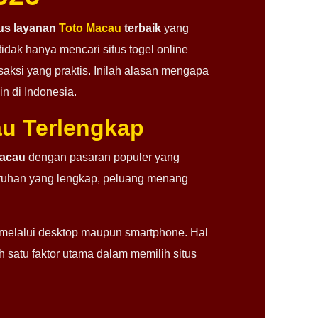
tus layanan
Toto Macau
terbaik
yang
ak hanya mencari situs togel online
nsaksi yang praktis. Inilah alasan mengapa
n di Indonesia.
u Terlengkap
Macau
dengan pasaran populer yang
 taruhan yang lengkap, peluang menang
melalui desktop maupun smartphone. Hal
 satu faktor utama dalam memilih situs