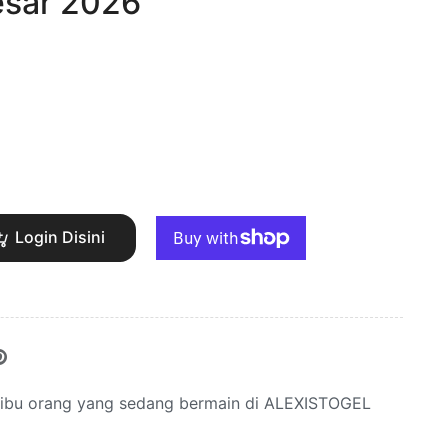
esar 2026
Login Disini
eet
Pin
on
ok
itter
Pinterest
ribu orang yang sedang bermain di ALEXISTOGEL