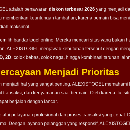
OGEL adalah penawaran
diskon terbesar 2026
yang menjadi day
tu memberikan keuntungan tambahan, karena pemain bisa meni
diah maksimal.
memilih bandar togel online. Mereka mencari situs yang bukan h
uhan. ALEXISTOGEL menjawab kebutuhan tersebut dengan mengh
D, 2D
, colok bebas, colok naga, hingga kombinasi taruhan lain
rcayaan Menjadi Prioritas
anan menjadi hal yang sangat penting. ALEXISTOGEL memaham
transaksi, dan kenyamanan saat bermain. Oleh karena itu, situ
pat berjalan dengan lancar.
ui pelayanan profesional dan proses transaksi yang cepat. De
lama. Dengan layanan pelanggan yang responsif, ALEXISTOG