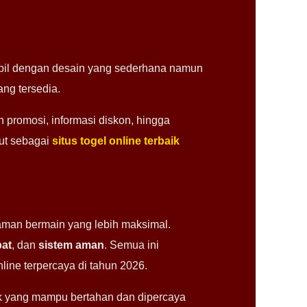
mpil dengan desain yang sederhana namun
ng tersedia.
promosi, informasi diskon, hingga
ut sebagai
situs togel online terbaik
aman bermain yang lebih maksimal.
pat
, dan
sistem aman
. Semua ini
line terpercaya di tahun 2026.
aik yang mampu bertahan dan dipercaya