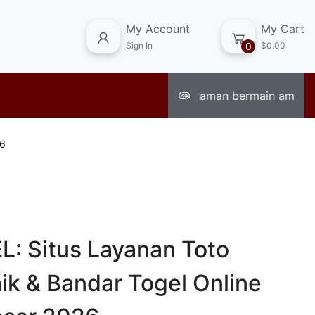
My Account
My Cart
Sign In
0
$0.00
Daftar sekarang untuk pengalaman bermain aman dan nyama
26
: Situs Layanan Toto
ik & Bandar Togel Online