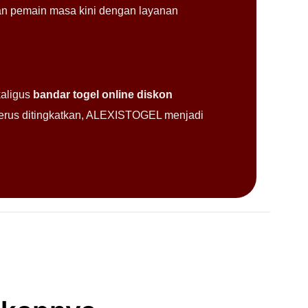
n pemain masa kini dengan layanan
aligus
bandar togel online diskon
 terus ditingkatkan, ALEXISTOGEL menjadi