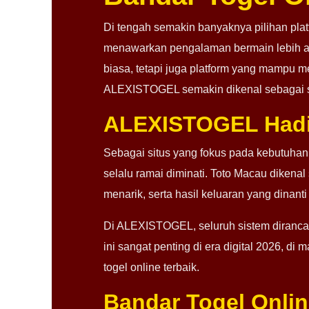
Di tengah semakin banyaknya pilihan pla
menawarkan pengalaman bermain lebih am
biasa, tetapi juga platform yang mampu 
ALEXISTOGEL semakin dikenal sebagai 
ALEXISTOGEL Hadi
Sebagai situs yang fokus pada kebutu
selalu ramai diminati. Toto Macau dikena
menarik, serta hasil keluaran yang dinanti
Di ALEXISTOGEL, seluruh sistem diranca
ini sangat penting di era digital 2026, 
togel online terbaik.
Bandar Togel Onlin