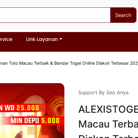
Search
rvice
Link Layanan
an pasaran lengkap, result cepat, dan layanan terbaik. 
nan Toto Macau Terbaik & Bandar Togel Online Diskon Terbesar 20
Support By Seo Anya.
ALEXISTOGEL
Macau Terba