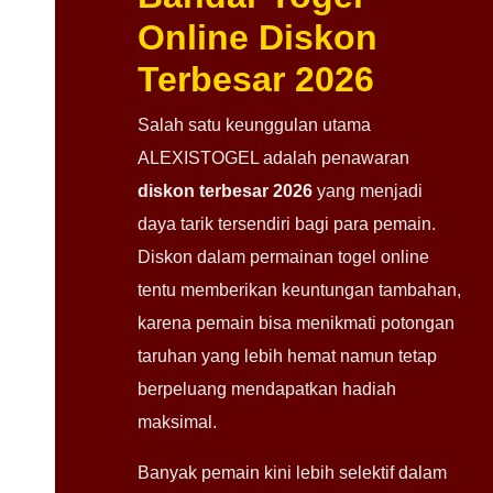
Online Diskon
Terbesar 2026
Salah satu keunggulan utama
ALEXISTOGEL adalah penawaran
diskon terbesar 2026
yang menjadi
daya tarik tersendiri bagi para pemain.
Diskon dalam permainan togel online
tentu memberikan keuntungan tambahan,
karena pemain bisa menikmati potongan
taruhan yang lebih hemat namun tetap
berpeluang mendapatkan hadiah
maksimal.
Banyak pemain kini lebih selektif dalam