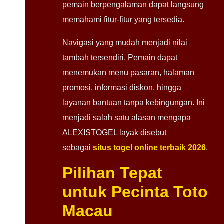
pemain berpengalaman dapat langsung
memahami fitur-fitur yang tersedia.
Navigasi yang mudah menjadi nilai
tambah tersendiri. Pemain dapat
menemukan menu pasaran, halaman
promosi, informasi diskon, hingga
layanan bantuan tanpa kebingungan. Ini
menjadi salah satu alasan mengapa
ALEXISTOGEL layak disebut
sebagai
situs togel online terbaik 2026
.
Pilihan Tepat
untuk Pecinta Toto
Macau