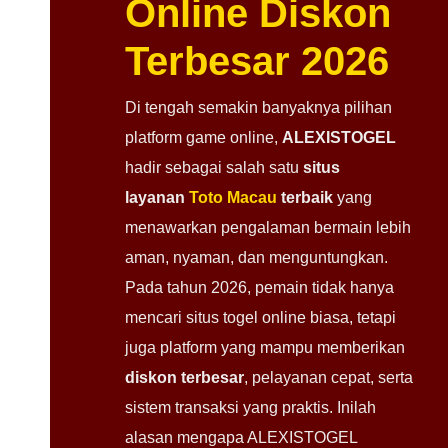
Online Diskon
Terbesar 2026
Di tengah semakin banyaknya pilihan
platform game online,
ALEXISTOGEL
hadir sebagai salah satu
situs
layanan
Toto Macau
terbaik
yang
menawarkan pengalaman bermain lebih
aman, nyaman, dan menguntungkan.
Pada tahun 2026, pemain tidak hanya
mencari situs togel online biasa, tetapi
juga platform yang mampu memberikan
diskon terbesar
, pelayanan cepat, serta
sistem transaksi yang praktis. Inilah
alasan mengapa ALEXISTOGEL