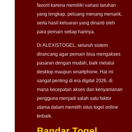
favorit karena memiliki variasi taruhan
yang lengkap, peluang menang menarik,
serta hasil keluaran yang dinanti oleh
para pemain setiap harinya.
Di ALEXISTOGEL, seluruh sistem
dirancang agar pemain bisa mengakses
pasaran dengan mudah, baik melalui
desktop maupun smartphone. Hal ini
sangat penting di era digital 2026, di
mana kecepatan akses dan kenyamanan
pengguna menjadi salah satu faktor
utama dalam memilih situs togel online
terbaik.
Bandar Togel