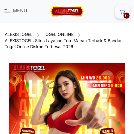
MENU
0
ALEXISTOGEL
TOGEL ONLINE
ALEXISTOGEL: Situs Layanan Toto Macau Terbaik & Bandar
Togel Online Diskon Terbesar 2026