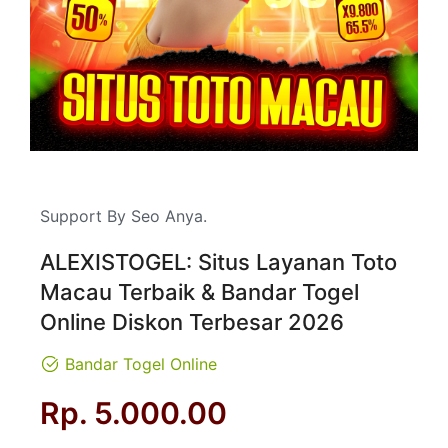
Support By Seo Anya.
ALEXISTOGEL: Situs Layanan Toto
Macau Terbaik & Bandar Togel
Online Diskon Terbesar 2026
Bandar Togel Online
Regular
Rp. 5.000.00
price