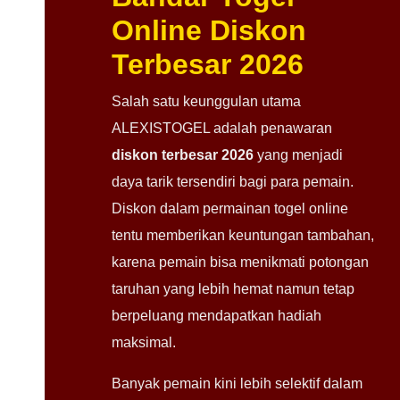
Online Diskon
Terbesar 2026
Salah satu keunggulan utama
ALEXISTOGEL adalah penawaran
diskon terbesar 2026
yang menjadi
daya tarik tersendiri bagi para pemain.
Diskon dalam permainan togel online
tentu memberikan keuntungan tambahan,
karena pemain bisa menikmati potongan
taruhan yang lebih hemat namun tetap
berpeluang mendapatkan hadiah
maksimal.
Banyak pemain kini lebih selektif dalam