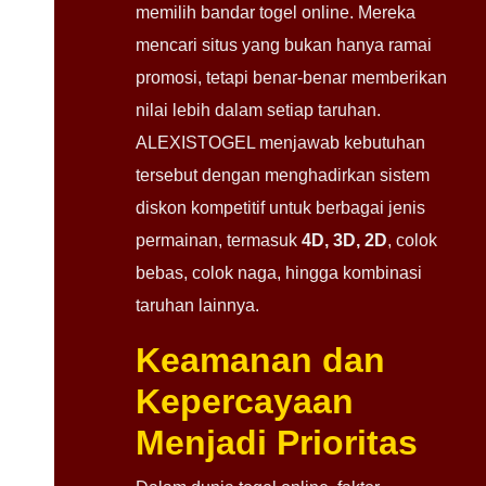
memilih bandar togel online. Mereka
mencari situs yang bukan hanya ramai
promosi, tetapi benar-benar memberikan
nilai lebih dalam setiap taruhan.
ALEXISTOGEL menjawab kebutuhan
tersebut dengan menghadirkan sistem
diskon kompetitif untuk berbagai jenis
permainan, termasuk
4D, 3D, 2D
, colok
bebas, colok naga, hingga kombinasi
taruhan lainnya.
Keamanan dan
Kepercayaan
Menjadi Prioritas