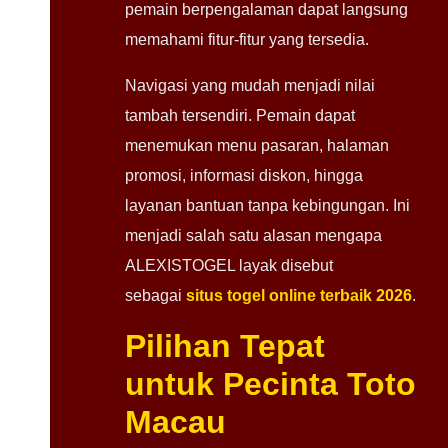
pemain berpengalaman dapat langsung
memahami fitur-fitur yang tersedia.
Navigasi yang mudah menjadi nilai
tambah tersendiri. Pemain dapat
menemukan menu pasaran, halaman
promosi, informasi diskon, hingga
layanan bantuan tanpa kebingungan. Ini
menjadi salah satu alasan mengapa
ALEXISTOGEL layak disebut
sebagai
situs togel online terbaik 2026
.
Pilihan Tepat
untuk Pecinta Toto
Macau