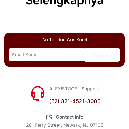
Selengkapnya
Daftar dan Cari Kami
SUBSCRIBE
ALEXISTOGEL Support:
(62) 821-4521-3000
Contact Info
281 Ferry Street, Newark, NJ 07105