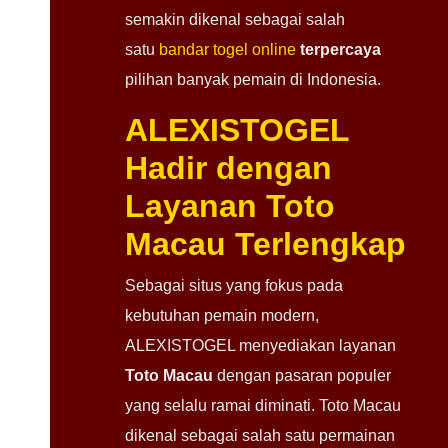
semakin dikenal sebagai salah
satu
bandar togel online
terpercaya
pilihan banyak pemain di Indonesia.
ALEXISTOGEL
Hadir dengan
Layanan Toto
Macau Terlengkap
Sebagai situs yang fokus pada
kebutuhan pemain modern,
ALEXISTOGEL menyediakan layanan
Toto Macau
dengan pasaran populer
yang selalu ramai diminati. Toto Macau
dikenal sebagai salah satu permainan