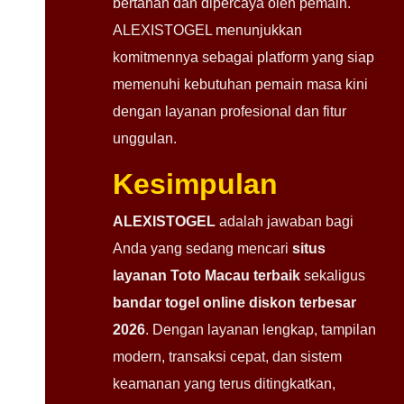
bertahan dan dipercaya oleh pemain.
ALEXISTOGEL menunjukkan
komitmennya sebagai platform yang siap
memenuhi kebutuhan pemain masa kini
dengan layanan profesional dan fitur
unggulan.
Kesimpulan
ALEXISTOGEL
adalah jawaban bagi
Anda yang sedang mencari
situs
layanan Toto Macau terbaik
sekaligus
bandar togel online diskon terbesar
2026
. Dengan layanan lengkap, tampilan
modern, transaksi cepat, dan sistem
keamanan yang terus ditingkatkan,