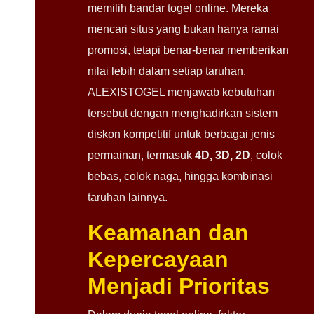
memilih bandar togel online. Mereka
mencari situs yang bukan hanya ramai
promosi, tetapi benar-benar memberikan
nilai lebih dalam setiap taruhan.
ALEXISTOGEL menjawab kebutuhan
tersebut dengan menghadirkan sistem
diskon kompetitif untuk berbagai jenis
permainan, termasuk
4D, 3D, 2D
, colok
bebas, colok naga, hingga kombinasi
taruhan lainnya.
Keamanan dan
Kepercayaan
Menjadi Prioritas