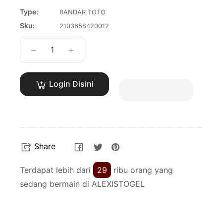
Type:
BANDAR TOTO
Sku:
2103658420012
−
+
Login Disini
Share
Tweet
Pin
Share
on
on
on
Facebook
Twitter
Pinterest
Terdapat lebih dari
29
ribu orang yang
sedang bermain di ALEXISTOGEL