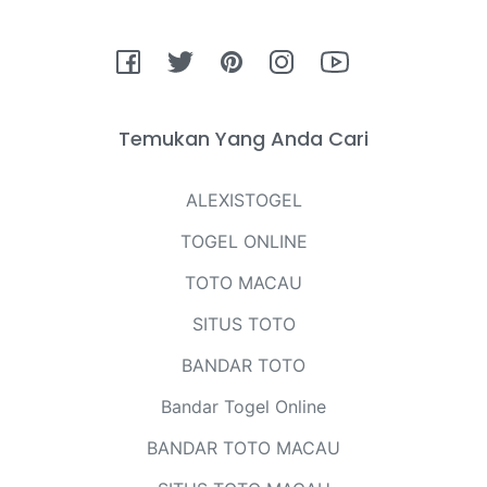
Fb
Tw
Pin
Ins
You
Temukan Yang Anda Cari
ALEXISTOGEL
TOGEL ONLINE
TOTO MACAU
SITUS TOTO
BANDAR TOTO
Bandar Togel Online
BANDAR TOTO MACAU