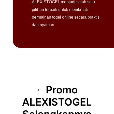
ALEXISTOGEL menjadi salah satu
pilihan terbaik untuk menikmati
permainan togel online secara praktis
dan nyaman.
Promo
ALEXISTOGEL