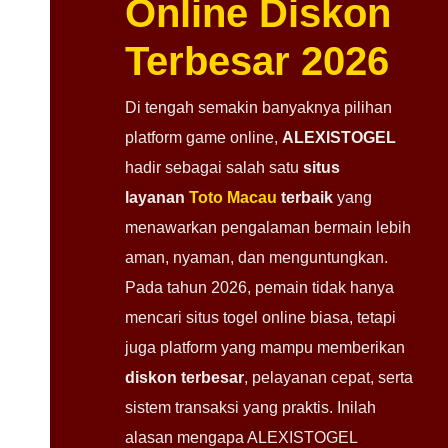
Online Diskon
Terbesar 2026
Di tengah semakin banyaknya pilihan
platform game online,
ALEXISTOGEL
hadir sebagai salah satu
situs
layanan
Toto Macau
terbaik
yang
menawarkan pengalaman bermain lebih
aman, nyaman, dan menguntungkan.
Pada tahun 2026, pemain tidak hanya
mencari situs togel online biasa, tetapi
juga platform yang mampu memberikan
diskon terbesar
, pelayanan cepat, serta
sistem transaksi yang praktis. Inilah
alasan mengapa ALEXISTOGEL