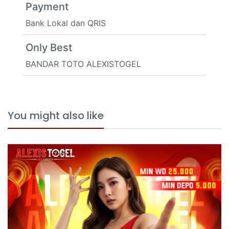
Payment
Bank Lokal dan QRIS
Only Best
BANDAR TOTO ALEXISTOGEL
You might also like